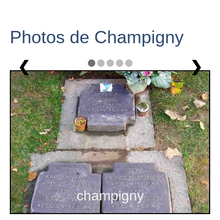
Photos de Champigny
❮
❯
1 / 5
champigny