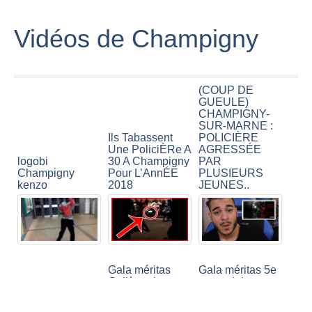
Vidéos de Champigny
(COUP DE
GUEULE)
CHAMPIGNY-
SUR-MARNE :
Ils Tabassent
POLICIÈRE
Une PoliciÈRe A
AGRESSÉE
logobi
30 A Champigny
PAR
Champigny
Pour L’AnnÉE
PLUSIEURS
kenzo
2018
JEUNES..
Gala méritas
Gala méritas 5e
Collège de
secondaire -
Champigny -
Collège de
Bourses
Champigny
kabyle de