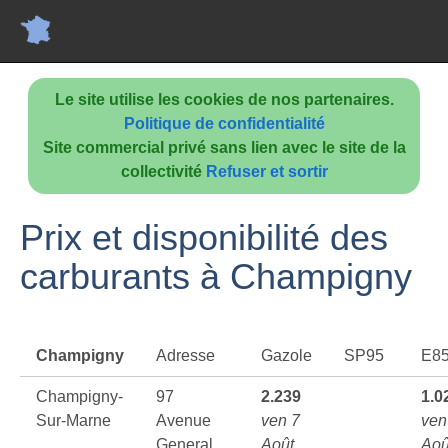
Le site utilise les cookies de nos partenaires.
Politique de confidentialité
Site commercial privé sans lien avec le site de la
collectivité
Refuser et sortir
Prix et disponibilité des
carburants à Champigny
Champigny
Adresse
Gazole
SP95
E8
Champigny-
97
2.239
1.0
Sur-Marne
Avenue
ven 7
ven
General
Août
Aoû