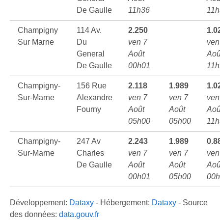
De Gaulle
11h36
11h
Champigny
114 Av.
2.250
1.0
Sur Marne
Du
ven 7
ven
General
Août
Aoû
De Gaulle
00h01
11h
Champigny-
156 Rue
2.118
1.989
1.0
Sur-Marne
Alexandre
ven 7
ven 7
ven
Fourny
Août
Août
Aoû
05h00
05h00
11h
Champigny-
247 Av
2.243
1.989
0.8
Sur-Marne
Charles
ven 7
ven 7
ven
De Gaulle
Août
Août
Aoû
00h01
05h00
00h
Développement:
Dataxy
- Hébergement:
Dataxy
- Source
des données:
data.gouv.fr