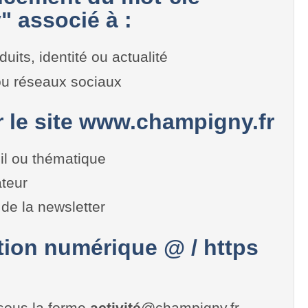
 associé à :
duits, identité ou actualité
 ou réseaux sociaux
r le site www.champigny.fr
il ou thématique
teur
de la newsletter
on numérique @ / https
sous la forme
activité
@champigny.fr