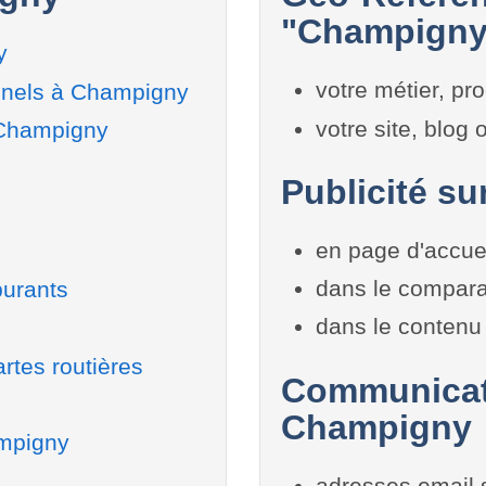
"Champigny"
y
votre métier, pro
nnels à Champigny
votre site, blog
 Champigny
Publicité su
en page d'accue
dans le compara
burants
dans le contenu 
rtes routières
Communicati
Champigny
ampigny
adresses email 