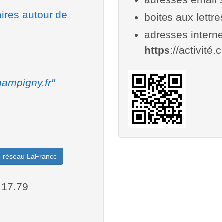
aires autour de
boites aux lettr
adresses interne
https
://activité
ampigny.fr"
le réseau LaFrance
.17.79