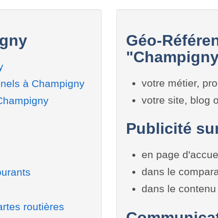
igny
Géo-Référen
"Champigny"
y
votre métier, pro
nnels à Champigny
votre site, blog
 Champigny
Publicité su
en page d'accue
dans le compara
burants
dans le contenu 
rtes routières
Communicati