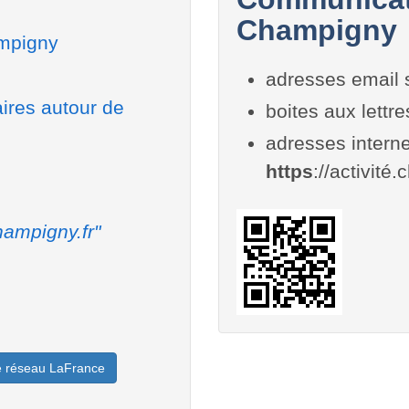
Champigny
ampigny
adresses email 
aires autour de
boites aux lettr
adresses interne
https
://activité
ampigny.fr"
le réseau LaFrance