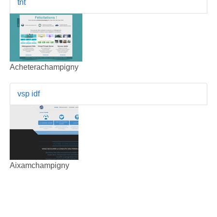
tnt
Acheterachampigny
vsp idf
Aixamchampigny