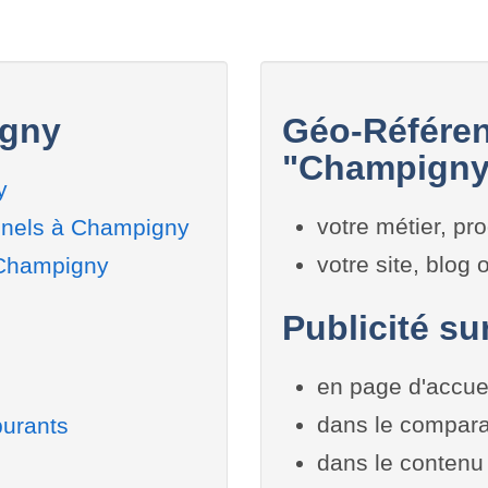
igny
Géo-Référen
"Champigny"
y
votre métier, pro
nnels à Champigny
votre site, blog
 Champigny
Publicité su
en page d'accue
dans le compara
burants
dans le contenu 