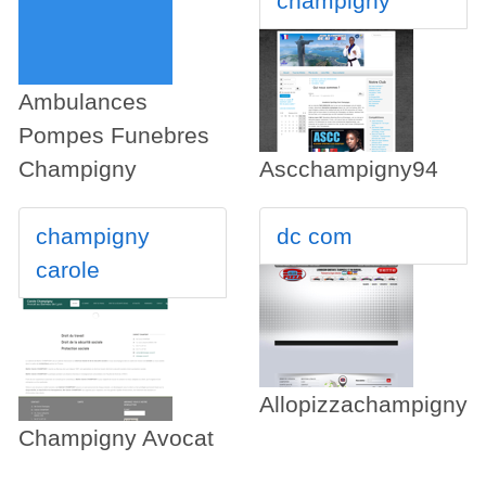
champigny
Ambulances
Pompes Funebres
Champigny
Ascchampigny94
champigny
dc com
carole
Allopizzachampigny
Champigny Avocat