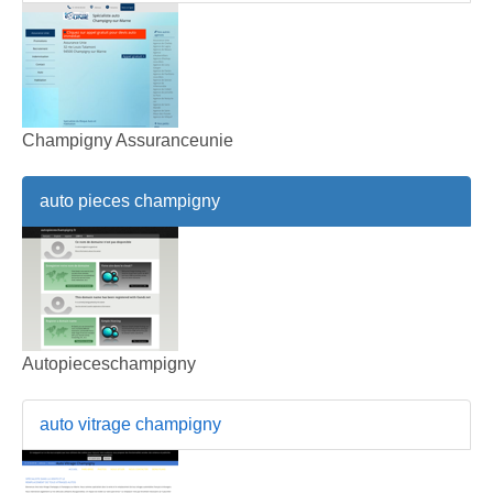
Champigny Assuranceunie
auto pieces champigny
Autopieceschampigny
auto vitrage champigny