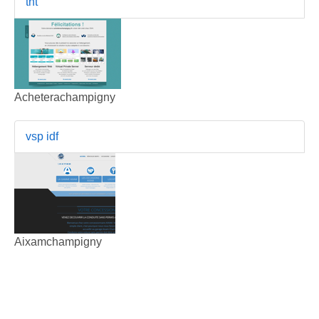
tnt
Acheterachampigny
vsp idf
Aixamchampigny