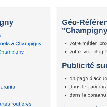
igny
Géo-Référen
"Champigny"
y
votre métier, pro
nnels à Champigny
votre site, blog
 Champigny
Publicité su
en page d'accue
dans le compara
burants
dans le contenu 
rtes routières