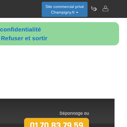
Site commercial privé
Champigny.fr
confidentialité
é
Refuser et sortir