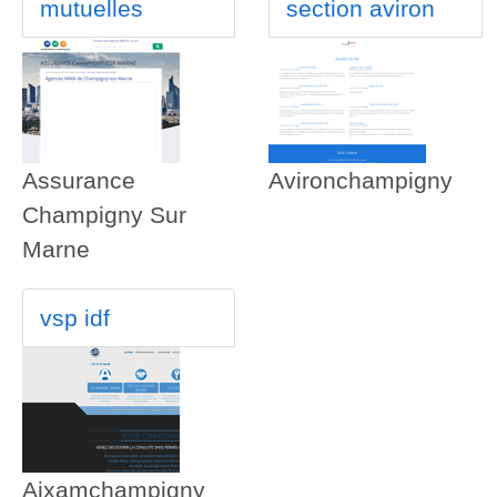
mutuelles
section aviron
Assurance
Avironchampigny
Champigny Sur
Marne
vsp idf
Aixamchampigny