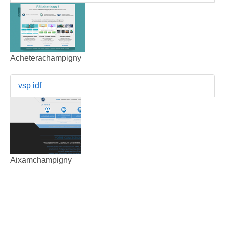
Acheterachampigny
vsp idf
Aixamchampigny