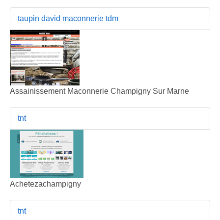
taupin david maconnerie tdm
Assainissement Maconnerie Champigny Sur Marne
tnt
Achetezachampigny
tnt