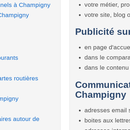
votre métier, pro
nnels à Champigny
votre site, blog
 Champigny
Publicité su
en page d'accue
dans le compara
burants
dans le contenu 
rtes routières
Communicati
Champigny
ampigny
adresses email 
aires autour de
boites aux lettr