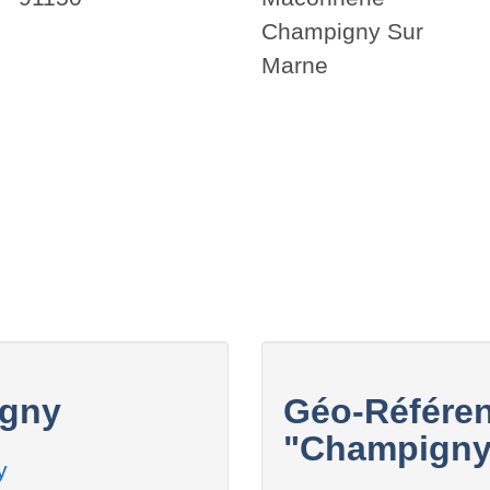
Champigny Sur
Marne
igny
Géo-Référen
"Champigny"
y