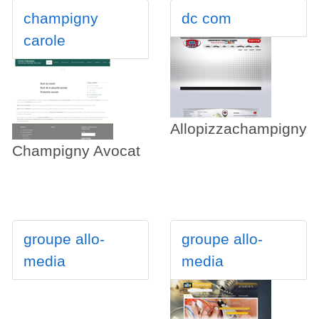
champigny
dc com
carole
Allopizzachampigny
Champigny Avocat
groupe allo-
groupe allo-
media
media