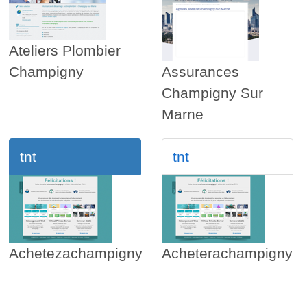
Ateliers Plombier
Champigny
Assurances
Champigny Sur
Marne
tnt
tnt
Achetezachampigny
Acheterachampigny