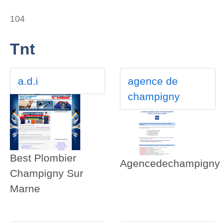
104
Tnt
a.d.i
agence de
champigny
Best Plombier
Agencedechampigny
Champigny Sur
Marne